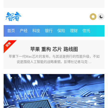
首页
产经
科技
银行
保险
理财
信托
首推
苹果 重构 芯片 路线图
苹果下一代Mac芯片的发布，与其说是例行的性能升级，不如
说是围绕人工智能的战略重塑。彭博社记者马克·...