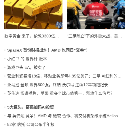
数字黄金 来了，伦敦9300亿美元金市要变天？
“三足鼎立”下的外卖大战，美团、阿里和京东谁是赢家？
SpaceX 首份财报出炉！AMD 也同日“交卷”！
小红书 的 世界杯 账本
游戏巨头 EA，被卖了
营业利润暴增18倍，移动业务却亏4.85亿美元：三星 AI红利的另一面
亚马逊 登顶 世界500强，终结 沃尔玛 连续12年领跑纪录
英伟达 惨遭抛售，苹果 重夺全球市值第一，释放什么信号？
5大巨头，密集加码AI投资
与 英伟达 竞争！AMD 与 微软 合作、将交付机架级系统Helios
52家 信托 公司公布半年报