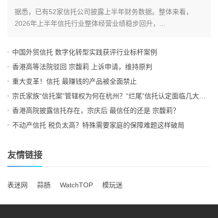
据悉，已有52家信托公司披露上半年财务数据。整体来看，
2026年上半年信托行业整体经营业绩稳步回升，...
中国外贸信托 数字化转型实践获评行业标杆案例
香港高等法院驳回 宗馥莉 上诉申请，维持原判
重大变革！信托 最赚钱的产品被全面禁止
宗氏家族“信托案”管辖权为何在杭州？“烂尾”信托认定面临几大挑战？
香港高院披露信托存在，宗庆后 最信任的还是 宗馥莉？
不动产信托 税负太高？特殊需要家庭的保障难题这样破局
友情链接
表迷网
蒜肠
WatchTOP
模玩迷