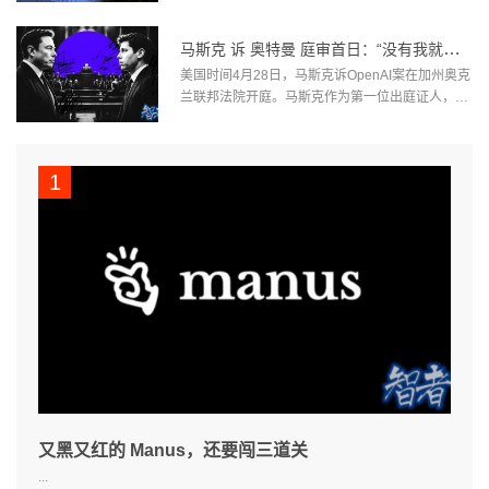
撤回年初已上调的价格，令本就承压的中型基板企
业雪上加霜。据韩国媒体etnews援引业内人士透
马斯克 诉 奥特曼 庭审首日：“没有我就没
露，三星电子和SK海力士今年初曾将半导体基板交
有 OpenAI ”
美国时间4月28日，马斯克诉OpenAI案在加州奥克
货价格平均上调约3%至4%，部分回应了基板厂商
兰联邦法院开庭。马斯克作为第一位出庭证人，试
因金、铜等原材料成本急涨提出的调价诉求。...
图向九人陪审团解释，他当初为何要把OpenAI办
成一个非营利组织。而OpenAI CEO山姆·奥特曼
（Sam Altman）、总裁格雷格·布罗克曼（Greg
Brockman）则到庭旁听。十年前，他们还是共同
畅想AI未来的合作伙伴。如今，马斯克要求奥特曼
和布罗克曼从O...
又黑又红的 Manus，还要闯三道关
...