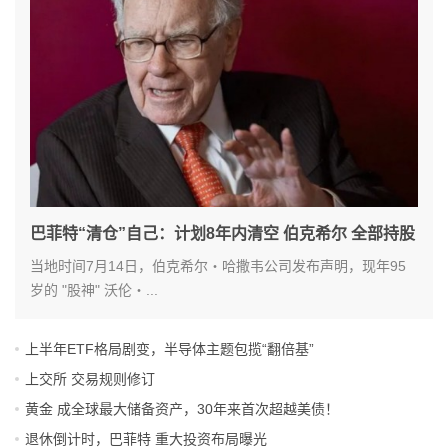
巴菲特“清仓”自己：计划8年内清空 伯克希尔 全部持股
当地时间7月14日，伯克希尔・哈撒韦公司发布声明，现年95
岁的 "股神" 沃伦・...
上半年ETF格局剧变，半导体主题包揽“翻倍基”
上交所 交易规则修订
黄金 成全球最大储备资产，30年来首次超越美债！
退休倒计时，巴菲特 重大投资布局曝光