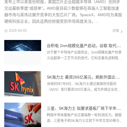
发布上市以来首份财报，美国芯片企业超威半导体（AMD）也同步
交出最新季度“成绩单”。AMD是目前少数能够在高端人工智能加速
器市场与英伟达展开竞争的大型芯片厂商。SpaceX、AMD均为美股
硬核科技企业，因此这两份财报受到市场高度关注。...
2026-08-05
详情
台积电 2nm规模化量产启动，谷歌 取代苹
果成首发客户
对于整个半导体产业链而言，2nm规模化量产的意
义远超单一工艺节点的迭代，它标志着先进制程正
式迈入GAA时代，摩尔定律在物理极限边缘再次得
到了有力延续。7月13日，台积电正式宣布其2纳米
（N2）制程进入规模化量产阶段，在新竹与高雄两
SK海力士 募资265亿美元，刷新外国企业
地工厂同步启动。这是台积电首次导入全环绕栅极
赴美IPO纪录
当地时间7月9日，SK海力士通过美国存托股份
（GAA）纳米片晶体管技术，通过在沟道四周包裹
（ADS）发行募资265亿美元，成为外国企业在美
栅极结构，大幅优化了静电控制能力并显著降低
国规模最大的首次公开募股。SK海力士以每份149
了...
美元发行1.779亿份ADS，ADS将于7月10日在纳
斯达克开始交易，代码为“SKHYV”。 ...
三星、SK海力士 拟要求基板厂商下半年降
价
韩国半导体基板产业正面临新一轮利润压力。据报
道，三星电子和SK海力士正就下半年交货价格与上
游基板厂商展开谈判，半导体巨头倾向于压低甚至