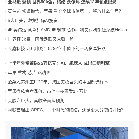
亚马逊 登顶 世界500强，终结 沃尔玛 连续12年领跑纪录
英伟达 惨遭抛售，苹果 重夺全球市值第一，释放什么信号？
5大巨头，密集加码AI投资
与 英伟达 竞争！AMD 与 微软 合作、将交付机架级系统Helios
世界杯 决赛，国际足联又大赚一笔
长鑫科技 开启申购：5792亿市值下的一场资本狂欢
上半年外贸首破25万亿元：AI、机器人 成出口新引擎
苹果 重构 芯片 路线图
欧莱雅苏州工厂30年：跨国美妆巨头的中国制造样本
苹果微软官宣涨价，市值一夜蒸发2.4万亿
美股六巨头，营收全面超预期
阿联酋退出 OPEC：一个时代的终结，还是更大分裂的开始？