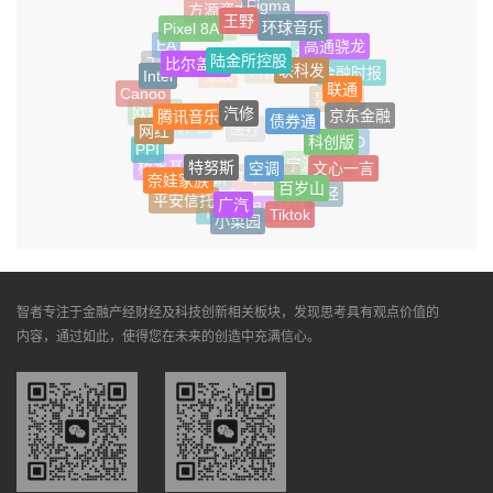
Figma
方源资本
王野
环球音乐
卡牌
Pixel 8A
DOGE
杨振
高通骁龙
EA
陆金所控股
永辉
比尔盖茨
联科发
天齐锂业
Intel
金融时报
科技股
徐波
联通
Canoo
碧桂园
汽修
腾讯音乐
债券通
京东金融
欧舒丹
湖人
网红
养老
医疗
科创版
LED
PPI
特努斯
空调
文心一言
宁波银行
桥水基金
奈娃家族
Tapestry
月饼
百岁山
产经
平安信托
广汽
银发经济
Tiktok
平头哥
小菜园
智者专注于金融产经财经及科技创新相关板块，发现思考具有观点价值的
内容，通过如此，使得您在未来的创造中充满信心。