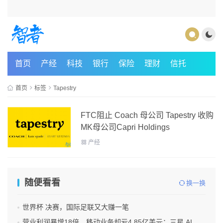
首页
产经
科技
银行
保险
理财
信托
首页
标签
Tapestry
FTC阻止 Coach 母公司 Tapestry 收购
MK母公司Capri Holdings
产经
随便看看
换一换
世界杯 决赛，国际足联又大赚一笔
营业利润暴增18倍，移动业务却亏4.85亿美元：三星 AI红利的另一面