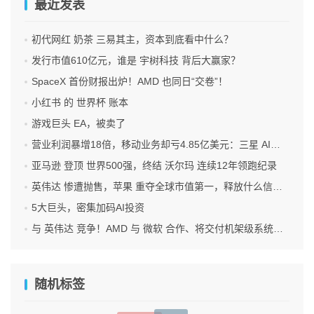
最近发表
初代网红 奶茶 三易其主，资本到底看中什么？
发行市值610亿元，谁是 宇树科技 背后大赢家？
SpaceX 首份财报出炉！AMD 也同日“交卷”！
小红书 的 世界杯 账本
游戏巨头 EA，被卖了
营业利润暴增18倍，移动业务却亏4.85亿美元：三星 AI红利的另一面
亚马逊 登顶 世界500强，终结 沃尔玛 连续12年领跑纪录
英伟达 惨遭抛售，苹果 重夺全球市值第一，释放什么信号？
5大巨头，密集加码AI投资
与 英伟达 竞争！AMD 与 微软 合作、将交付机架级系统Helios
随机标签