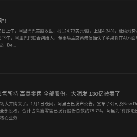
飙”！
5日上午，阿里巴巴美股收盘，报124.73美元/股，上涨4.34%，延续涨
3日下午，阿里巴巴联合创始人、董事局主席蔡崇信确认了苹果将在AI方面
De...
出售所持 高鑫零售 全部股份，大润发 130亿被卖了
一场大并购来了。1月1日晚间，阿里巴巴发布公告，宣布子公司及New Ret
全部股权，合计占高鑫零售已发行股份总数约78.7%。阿里为“有序退
核心业务...