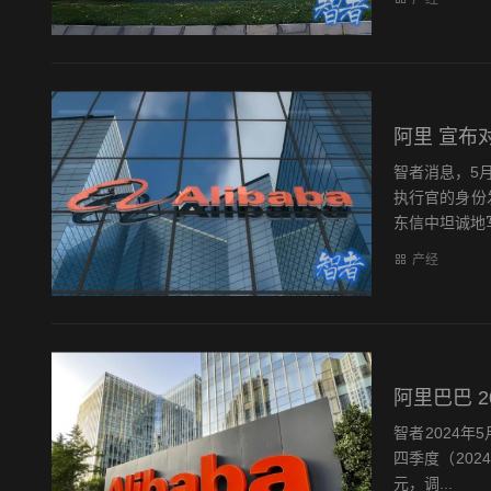
阿里 宣布
智者消息，5
执行官的身份
东信中坦诚地写
产经
阿里巴巴 
智者2024
四季度（2024
元，调...