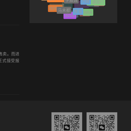
日化
马未都
传音
联通
快时尚
甲骨文
碧桂园
NBA
吉利
Shein
服饰
母基金
货售卖。而进
正式接受报