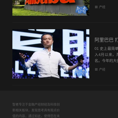
产经
阿里巴巴 
01 史上最简
入4月以来，
名。今年的大促
产经
智者专注于金融产经财经及科技创
新相关板块，发现思考具有观点价
值的内容，通过如此，使得您在未