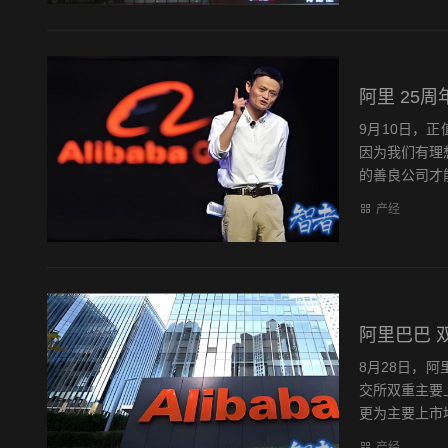
阿里 25
9月10日，
因为我们有理
的善良公司才能
产经
阿里巴巴 
8月28日，
交所双重主要
更为主要上市地
产经