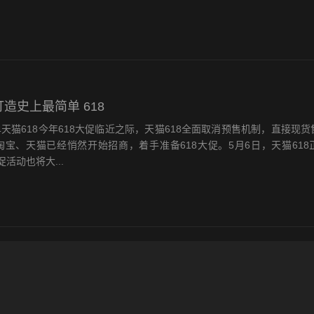
打造史上最简单 618
单天猫618今年618大促临近之际，天猫618全面取消预售机制，直接现
淘宝、天猫已经悄然开始招商，着手准备618大促。5月6日，天猫618
活动也将大...