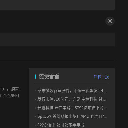
随便看看
换一换
元），购置
苹果微软官宣涨价，市值一夜蒸发2.4万亿
里巴巴集团
发行市值610亿元，谁是 宇树科技 背后大赢家？
长鑫科技 开启申购：5792亿市值下的一场资本狂欢
SpaceX 首份财报出炉！AMD 也同日“交卷”！
52家 信托 公司公布半年报