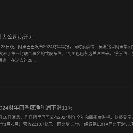
对大公司病开刀
月23日晚，阿里巴巴发布2024财年年报，同时蔡崇信、吴泳铭以阿里集
发表了第一封联合署名的致股东信。“阿里巴巴永远关注未来。”蔡崇信、
道，在过去的25...
2024财年四季度净利润下滑11%
年5月15日消息，昨日阿里巴巴公布2024财年全年和四季度财报。财报显
年1月-3月）营收2218.7亿元，同比增长7%，经调整EBITA同比下滑5%至