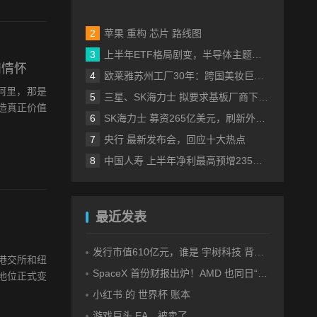
苹果 重构 芯片 路线图
上半年ETF格局剧变，半导体主题包揽“翻倍基”
和情怀
欧莱雅苏州工厂30年：跨国美妆巨头的中国制造样本
阿里，那是
三星、SK海力士 拟要求基板厂商下半年降价
造真正价值
SK海力士 募资265亿美元，刷新外国企业赴美IPO纪录
央行 最新发布会，回应十大热点
中国人寿 上半年净利最高预增235%，刷新纪录
最近发表
发行市值610亿元，谁是 宇树科技 背后大赢家？
港交所和纽
SpaceX 首份财报出炉！AMD 也同日“交卷”！
地位正式变
小红书 的 世界杯 账本
游戏巨头 EA，被卖了