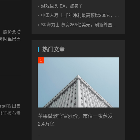
游戏巨头 EA，被卖了
中国人寿 上半年净利最高预增235%，刷新纪录
SK海力士 募资265亿美元，刷新外国企业赴美IPO纪录
势。股价变动
与阿里巴巴
热门文章
ail将出售
出非核心资
苹果微软官宣涨价，市值一夜蒸发
2.4万亿
...