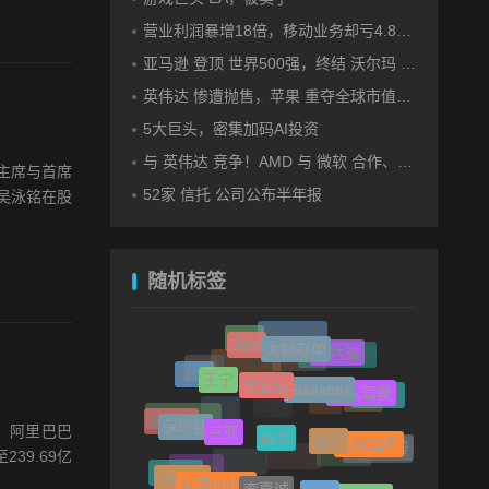
营业利润暴增18倍，移动业务却亏4.85亿美元：三星 AI红利的另一面
亚马逊 登顶 世界500强，终结 沃尔玛 连续12年领跑纪录
英伟达 惨遭抛售，苹果 重夺全球市值第一，释放什么信号？
5大巨头，密集加码AI投资
与 英伟达 竞争！AMD 与 微软 合作、将交付机架级系统Helios
团主席与首席
52家 信托 公司公布半年报
吴泳铭在股
随机标签
酒旅
大额存单
量化交易
EDA
周六福
创业板
王宁
Deepseek
Stellantis
能源
普拉达
火星
无人驾驶
高鑫零售
张一鸣
三亚
融资
保时捷
快餐
央企
陈立武
MR
永辉超市
Perplexity
示，阿里巴巴
闪购
智谱
特朗普
239.69亿
摩尔线程
李嘉诚
世界500强
Tik Tok
汽修
老乡鸡
稳定币
交通银行
肯德基
始祖鸟
脑白金