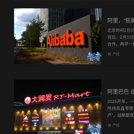
阿里，“狂
北京时间2月1
背后，2月1
合作。再早一些，
产经
阿里巴巴 
2025开年，
所持高鑫零售
产”，战略聚焦
产经