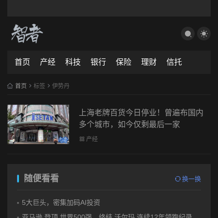
首页
产经
科技
银行
保险
理财
信托
首页
标签
伊势丹
上海老牌百货今日停业！曾遍布国内
多个城市，如今仅剩最后一家
产经
随便看看
换一换
5大巨头，密集加码AI投资
亚马逊 登顶 世界500强，终结 沃尔玛 连续12年领跑纪录