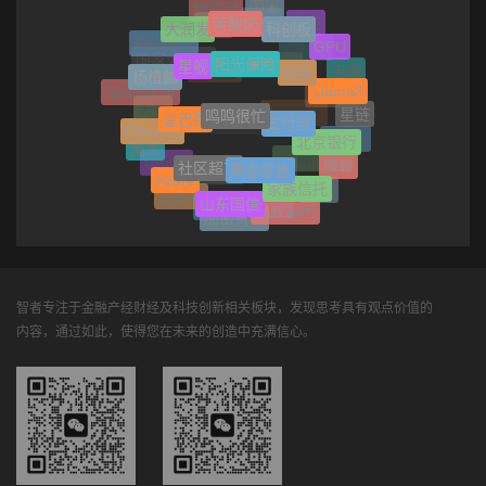
国米
物联网
茉酸奶
科创板
大润发
太空
AMD
角川
GPU
iPhone 7
阳光保险
星舰
奥特曼
快手
国家大基金
杨植麟
电商
喜马拉雅
Llama3
董宇辉
SpaceX AI
鸣鸣很忙
Manus
星巴克
支付宝
星链
天猫
Chrome
Marshall
北京银行
风投
iOS17.5
Fiserv
淘宝
社区超市
高鑫零售
微软
DeepSeek
Cruise
Azure
家族信托
幸福人寿
星竞威武
农业
山东国信
王传福
蚂蚁集团
港口
朱新礼
加密货币
智者专注于金融产经财经及科技创新相关板块，发现思考具有观点价值的
内容，通过如此，使得您在未来的创造中充满信心。