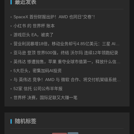
最近发表
SpaceX 首份财报出炉！AMD 也同日“交卷”！
小红书 的 世界杯 账本
游戏巨头 EA，被卖了
营业利润暴增18倍，移动业务却亏4.85亿美元：三星 AI红利的另一面
亚马逊 登顶 世界500强，终结 沃尔玛 连续12年领跑纪录
英伟达 惨遭抛售，苹果 重夺全球市值第一，释放什么信号？
5大巨头，密集加码AI投资
与 英伟达 竞争！AMD 与 微软 合作、将交付机架级系统Helios
52家 信托 公司公布半年报
世界杯 决赛，国际足联又大赚一笔
随机标签