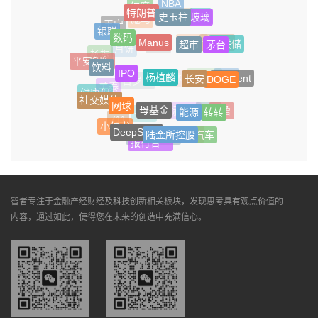
NBA
红魔
特朗普
史玉柱
玻璃
Wiz
亚玛芬
彪马
王宁
银联
数码
Manus
超市
茅台
美联储
诺贝尔
Agent
智谱
月饼
杨振
平安银行
饮料
IPO
杨植麟
长安
DOGE
AI Agent
电池
何煪君
少林
百岁山
美泰
健康保
社交媒体
网球
母基金
能源
转转
耶鲁
安卓
非标信托
雀巢
711
小红书
DeepSeek
陆金所控股
智能汽车
苏姿丰
金沙江创投
报行合一
智者专注于金融产经财经及科技创新相关板块，发现思考具有观点价值的
内容，通过如此，使得您在未来的创造中充满信心。