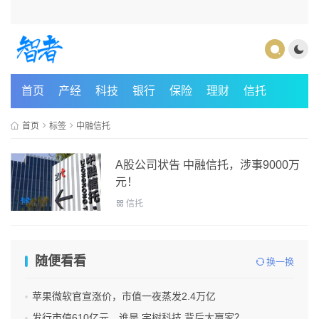
首页
产经
科技
银行
保险
理财
信托
首页
标签
中融信托
A股公司状告 中融信托，涉事9000万
元！
信托
随便看看
换一换
苹果微软官宣涨价，市值一夜蒸发2.4万亿
发行市值610亿元，谁是 宇树科技 背后大赢家？