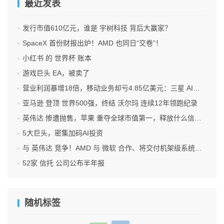
最近发表
发行市值610亿元，谁是 宇树科技 背后大赢家？
SpaceX 首份财报出炉！AMD 也同日“交卷”！
小红书 的 世界杯 账本
游戏巨头 EA，被卖了
营业利润暴增18倍，移动业务却亏4.85亿美元：三星 AI红利的另一面
亚马逊 登顶 世界500强，终结 沃尔玛 连续12年领跑纪录
英伟达 惨遭抛售，苹果 重夺全球市值第一，释放什么信号？
5大巨头，密集加码AI投资
与 英伟达 竞争！AMD 与 微软 合作、将交付机架级系统Helios
52家 信托 公司公布半年报
随机标签