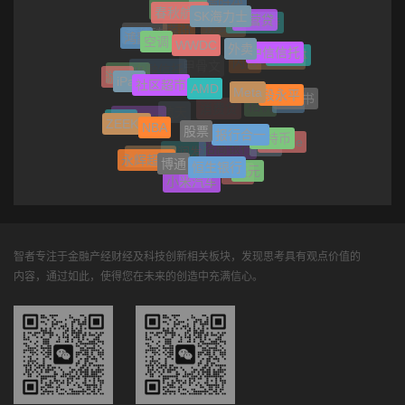
宁德时代
与辉同行
春秋航空
SK海力士
经营贷
泡泡玛特
拼多多
腾讯
李佳琦
鸿蒙
空调
WWDC
外卖
中信信托
半导体
雅诗兰黛
闪迪
甲骨文
中融信托
AI芯片
游戏
iPad
社区超市
AMD
Meta
段永平
小红书
播客
相机
消费贷
航天
Optimus
能源
ZEEKR
NBA
股票
报行合一
比特币
Google
雀巢
招商银行
大润发
Manner
永辉超市
博通
恒生银行
美元
币安
音响
小米汽车
智者专注于金融产经财经及科技创新相关板块，发现思考具有观点价值的
内容，通过如此，使得您在未来的创造中充满信心。