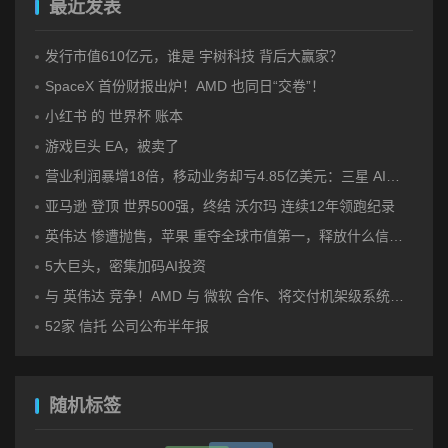
最近发表
发行市值610亿元，谁是 宇树科技 背后大赢家？
SpaceX 首份财报出炉！AMD 也同日“交卷”！
小红书 的 世界杯 账本
游戏巨头 EA，被卖了
营业利润暴增18倍，移动业务却亏4.85亿美元：三星 AI红利的另一面
亚马逊 登顶 世界500强，终结 沃尔玛 连续12年领跑纪录
英伟达 惨遭抛售，苹果 重夺全球市值第一，释放什么信号？
5大巨头，密集加码AI投资
与 英伟达 竞争！AMD 与 微软 合作、将交付机架级系统Helios
52家 信托 公司公布半年报
随机标签