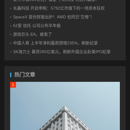
长鑫科技 开启申购：5792亿市值下的一场资本狂欢
SpaceX 首份财报出炉！AMD 也同日“交卷”！
52家 信托 公司公布半年报
游戏巨头 EA，被卖了
中国人寿 上半年净利最高预增235%，刷新纪录
SK海力士 募资265亿美元，刷新外国企业赴美IPO纪录
热门文章