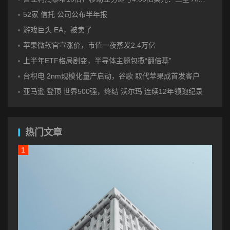
52家 信托 公司公布半年报
游戏巨头 EA，被卖了
苹果微软官宣涨价，市值一夜蒸发2.4万亿
上半年ETF格局剧变，半导体主题包揽“翻倍基”
台积电 2nm规模化量产启动，谷歌 取代苹果成首发客户
亚马逊 登顶 世界500强，终结 沃尔玛 连续12年领跑纪录
热门文章