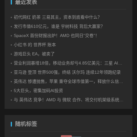
最近发表
初代网红 奶茶 三易其主，资本到底看中什么？
发行市值610亿元，谁是 宇树科技 背后大赢家？
SpaceX 首份财报出炉！AMD 也同日“交卷”！
小红书 的 世界杯 账本
游戏巨头 EA，被卖了
营业利润暴增18倍，移动业务却亏4.85亿美元：三星 AI红利的另一面
亚马逊 登顶 世界500强，终结 沃尔玛 连续12年领跑纪录
英伟达 惨遭抛售，苹果 重夺全球市值第一，释放什么信号？
5大巨头，密集加码AI投资
与 英伟达 竞争！AMD 与 微软 合作、将交付机架级系统Helios
随机标签