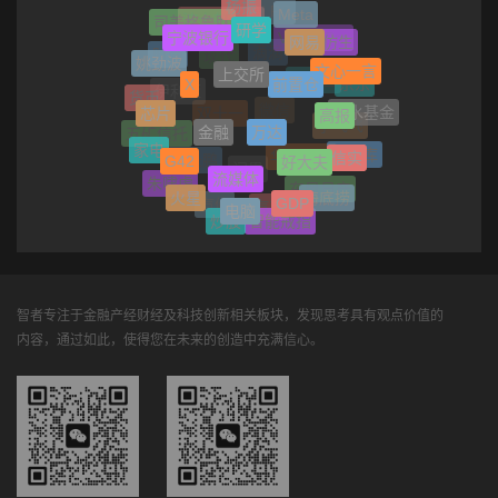
杨振
Meta
AI PC
司美格鲁肽
研学
波士顿动力
宁波银行
网易
Vision Pro
仿生
时尚
滴滴
姚劲波
现代
上交所
文心一言
前置仓
X
京东
爱奇艺
伊利亚
货币
芯片
高报
桥水基金
微信
万达
双十一
金融
李飞飞
五矿信托
家电
信实
G42
好大夫
优衣库
华人运通
赵长鹏
流媒体
问界
朱啸虎
东风日产
火星
海底捞
GDP
电脑
汽修
汽车
炒股
智能戒指
智者专注于金融产经财经及科技创新相关板块，发现思考具有观点价值的
内容，通过如此，使得您在未来的创造中充满信心。