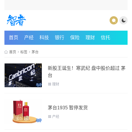
首页
产经
科技
银行
保险
理财
信托
首页
标签
茅台
新股王诞生！寒武纪 盘中股价超过 茅
台
理财
茅台1935 暂停发货
产经