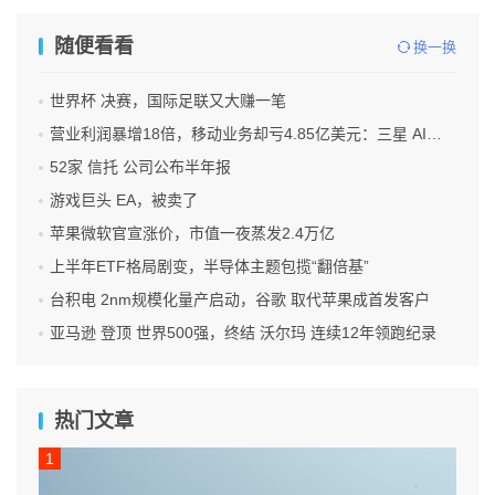
随便看看
换一换
世界杯 决赛，国际足联又大赚一笔
营业利润暴增18倍，移动业务却亏4.85亿美元：三星 AI红利的另一面
52家 信托 公司公布半年报
游戏巨头 EA，被卖了
苹果微软官宣涨价，市值一夜蒸发2.4万亿
上半年ETF格局剧变，半导体主题包揽“翻倍基”
台积电 2nm规模化量产启动，谷歌 取代苹果成首发客户
亚马逊 登顶 世界500强，终结 沃尔玛 连续12年领跑纪录
热门文章