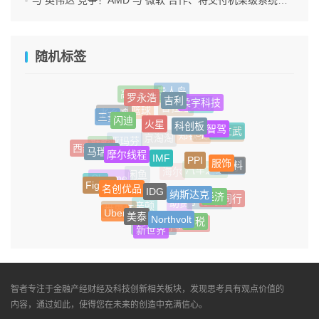
随机标签
贵人鸟
高鑫零售
罗永浩
吉利
柔宇科技
关税
普拉达
篮球
老乡鸡
三菱
闪迪
火星
科创板
智驾
陈立武
SpaceX AI
郑钦文
京淘淘
亚玛芬
鞋服
西部信托
马瑞利
摩尔线程
IMF
PPI
服饰
饮料
诺贝尔
汽车之家
海尔
闲鱼
Chrome
长安
Figma
名创优品
IDG
纳斯达克
经济
与辉同行
宁德时代
助贷
辛顿
世界杯
Uber
美泰
Northvolt
个税
文化出海
人民银行
新世界
智者专注于金融产经财经及科技创新相关板块，发现思考具有观点价值的
内容，通过如此，使得您在未来的创造中充满信心。