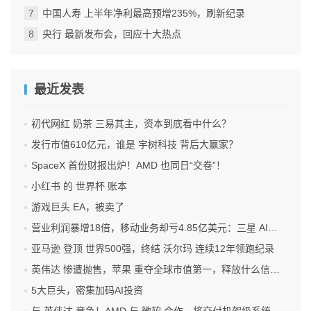
中国人寿 上半年净利最高预增235%，刷新纪录
央行 最新发布会，回应十大热点
最近发表
初代网红 奶茶 三易其主，资本到底看中什么？
发行市值610亿元，谁是 宇树科技 背后大赢家？
SpaceX 首份财报出炉！AMD 也同日“交卷”！
小红书 的 世界杯 账本
游戏巨头 EA，被卖了
营业利润暴增18倍，移动业务却亏4.85亿美元：三星 AI红利的另一面
亚马逊 登顶 世界500强，终结 沃尔玛 连续12年领跑纪录
英伟达 惨遭抛售，苹果 重夺全球市值第一，释放什么信号？
5大巨头，密集加码AI投资
与 英伟达 竞争！AMD 与 微软 合作、将交付机架级系统Helios