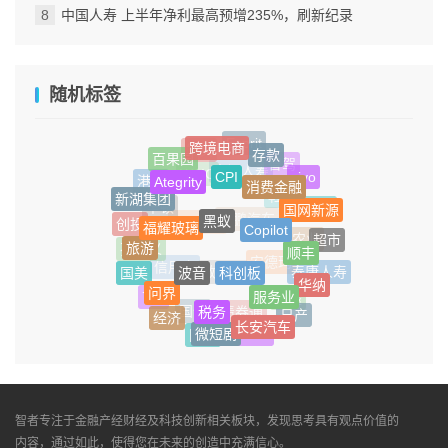
中国人寿 上半年净利最高预增235%，刷新纪录
随机标签
跨境电商
Esprit
存款
百果园
信实
CPI
Ategrity
消费金融
智驾
vivo
港股
幸福人寿
WAIC
新湖集团
黑蚁
国网新源
Copilot
福耀玻璃
鞋业
外卖
辛顿
创投
旅游
顺丰
超市
小鹏汽车
Chrome
科创板
波音
农业
孙正义
国美
华纳
泰康人寿
问界
服务业
安德玛
信用卡
敦煌网
税务
711
火腿
经济
日产
长安汽车
国债
微短剧
债券通
网球
Costa
智者专注于金融产经财经及科技创新相关板块，发现思考具有观点价值的
内容，通过如此，使得您在未来的创造中充满信心。