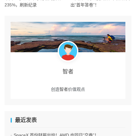
235%，刷新纪录
出“首年答卷”！
智者
创造
智者
价值观点
最近发表
SpaceX 首份财报出炉！AMD 也同日“交卷”！