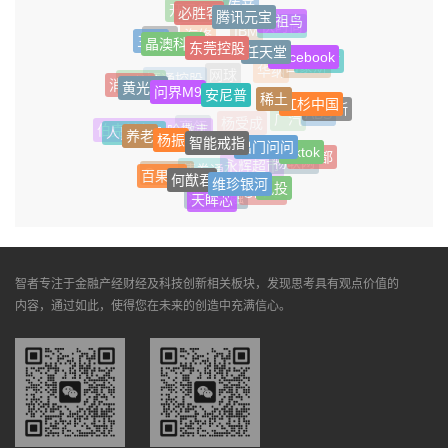
传音
必胜客
开云集团
腾讯元宝
始祖鸟
快时尚
IBM
汽修
晶澳科技
三亚
同程
东莞控股
任天堂
Facebook
洗衣液
西蒙斯
华纳
网球
黄光裕
消费贷
颖通控股
问界M9
五粮液
安尼普
稀土
红杉中国
福布斯
ABS
广汽
杨受成
高瓴
养老
杨振
人民银行
伯克希尔・哈撒韦
智能戒指
出门问问
Tiktok
马未都
物联网
永辉超市
债券通
百果园
何猷君
Google
维珍银河
风投
OPPO
天眸芯
消费金融
智者专注于金融产经财经及科技创新相关板块，发现思考具有观点价值的
内容，通过如此，使得您在未来的创造中充满信心。