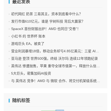
最近发表
初代网红 奶茶 三易其主，资本到底看中什么？
发行市值610亿元，谁是 宇树科技 背后大赢家？
SpaceX 首份财报出炉！AMD 也同日“交卷”！
小红书 的 世界杯 账本
游戏巨头 EA，被卖了
营业利润暴增18倍，移动业务却亏4.85亿美元：三星 AI红利的另一面
亚马逊 登顶 世界500强，终结 沃尔玛 连续12年领跑纪录
英伟达 惨遭抛售，苹果 重夺全球市值第一，释放什么信号？
5大巨头，密集加码AI投资
与 英伟达 竞争！AMD 与 微软 合作、将交付机架级系统Helios
随机标签