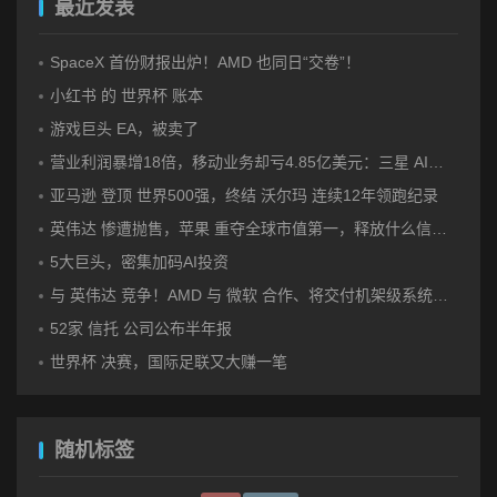
最近发表
SpaceX 首份财报出炉！AMD 也同日“交卷”！
小红书 的 世界杯 账本
游戏巨头 EA，被卖了
营业利润暴增18倍，移动业务却亏4.85亿美元：三星 AI红利的另一面
亚马逊 登顶 世界500强，终结 沃尔玛 连续12年领跑纪录
英伟达 惨遭抛售，苹果 重夺全球市值第一，释放什么信号？
5大巨头，密集加码AI投资
与 英伟达 竞争！AMD 与 微软 合作、将交付机架级系统Helios
52家 信托 公司公布半年报
世界杯 决赛，国际足联又大赚一笔
随机标签