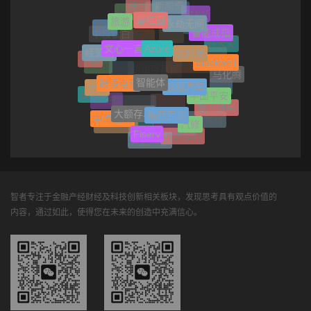
斯凯奇
珠宝
资产管理
BMW
长安汽车
碧桂园
旅游
永劫无间
网红
呷哺
智能戒指
中核钛白
首饰
西蒙斯
Azure
文心一言
好大夫
联科发
经营贷
Blackwell
丁磊
Phi-3
Keep
东莞信托
马化腾
移动
胡润百富榜
智能体
跨境电商
极越汽车
宇树
S24
中国平安
Shein
电脑
OPEC
银河通用
欧舒丹
山东国信
大额存单
梅西百货
中海信托
交通银行
汽修
平安银行
北京现代
长安
Fiserv
村镇银行
文远知行
智者专注于金融产经财经及科技创新相关板块，发现思考具有观点价值的
内容，通过如此，使得您在未来的创造中充满信心。