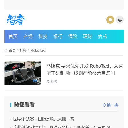
首页
产经
科技
银行
保险
理财
信托
首页
标签
RoboTaxi
马斯克 要求优先开发 RoboTaxi，从原
型车研制时间线到产能都亲自过问
科技
随便看看
换一换
世界杯 决赛，国际足联又大赚一笔
营业利润暴增18倍，移动业务却亏4.85亿美元：三星 AI红利的另一面