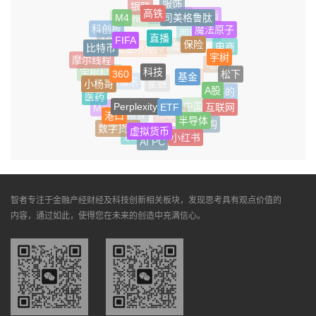
服饰
银联
高铁
司美格鲁肽
M4
智能戒指
泡泡玛特
iPhone SE4
魔法原子
科创板
直播
FIFA
即时零售
保险
比特币
ASML
电商
何煪君
宇树
陆金所控股
摩尔线程
科技
360
电器
基金
松下
宇树科技
小杨哥
美图
A股
刘强东
星链
美的
医药
Perplexity
ETF
互联网
中国银行
Manus
港口
半导体
粮食
物联网
闪购
虚拟货币
数字货币
小红书
Tik Tok
京东金融
AI PC
智者专注于金融产经财经及科技创新相关板块，发现思考具有观点价值的
内容，通过如此，使得您在未来的创造中充满信心。