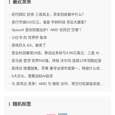
最近发表
初代网红 奶茶 三易其主，资本到底看中什么？
发行市值610亿元，谁是 宇树科技 背后大赢家？
SpaceX 首份财报出炉！AMD 也同日“交卷”！
小红书 的 世界杯 账本
游戏巨头 EA，被卖了
营业利润暴增18倍，移动业务却亏4.85亿美元：三星 AI红利的另一面
亚马逊 登顶 世界500强，终结 沃尔玛 连续12年领跑纪录
英伟达 惨遭抛售，苹果 重夺全球市值第一，释放什么信号？
5大巨头，密集加码AI投资
与 英伟达 竞争！AMD 与 微软 合作、将交付机架级系统Helios
随机标签