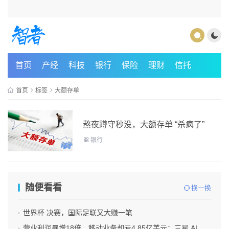
首页
产经
科技
银行
保险
理财
信托
首页
标签
大额存单
熬夜蹲守秒没，大额存单 “杀疯了”
银行
随便看看
换一换
世界杯 决赛，国际足联又大赚一笔
营业利润暴增18倍，移动业务却亏4.85亿美元：三星 AI红利的另一面