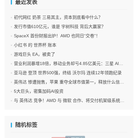
最近发表
初代网红 奶茶 三易其主，资本到底看中什么？
发行市值610亿元，谁是 宇树科技 背后大赢家？
SpaceX 首份财报出炉！AMD 也同日“交卷”！
小红书 的 世界杯 账本
游戏巨头 EA，被卖了
营业利润暴增18倍，移动业务却亏4.85亿美元：三星 AI红利的另一面
亚马逊 登顶 世界500强，终结 沃尔玛 连续12年领跑纪录
英伟达 惨遭抛售，苹果 重夺全球市值第一，释放什么信号？
5大巨头，密集加码AI投资
与 英伟达 竞争！AMD 与 微软 合作、将交付机架级系统Helios
随机标签