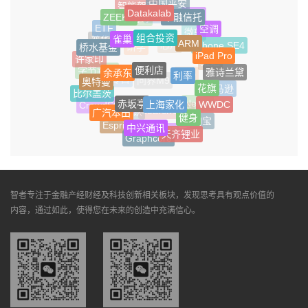
中国平安
智能驾驶
Datakalab
华融信托
房贷
ZEEKR
iPhone 7
小杨哥
空调
ETF
组合投资
微软
雀巢
ARM
普华永道
桥水基金
iPhone SE4
芯片
研学
iPad Pro
许家印
维达
便利店
余承东
雅诗兰黛
利率
字节跳动
FSD
奥特曼
零售
问界M9
花旗
亚马逊
比尔盖茨
赤坂亭
上海家化
WWDC
Netflix
CrowdStrike
广汽本田
SearchGPT
茶饮
健身
淘宝
Esprit
中兴通讯
汉堡王
天齐锂业
Meta
Graphcore
智者专注于金融产经财经及科技创新相关板块，发现思考具有观点价值的
内容，通过如此，使得您在未来的创造中充满信心。