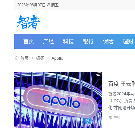
2026年08月07日 星期五
首页
产经
科技
银行
保险
理财
首页
标签
Apollo
百度 王云
智者2024年
（IDG）负
化”才刚刚开场。
产经