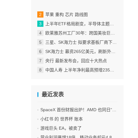
苹果 重构 芯片 路线图
上半年ETF格局剧变，半导体主题包揽“翻倍基”
欧莱雅苏州工厂30年：跨国美妆巨头的中国制造样本
三星、SK海力士 拟要求基板厂商下半年降价
SK海力士 募资265亿美元，刷新外国企业赴美IPO纪录
央行 最新发布会，回应十大热点
中国人寿 上半年净利最高预增235%，刷新纪录
最近发表
SpaceX 首份财报出炉！AMD 也同日“交卷”！
小红书 的 世界杯 账本
游戏巨头 EA，被卖了
营业利润暴增18倍，移动业务却亏4.85亿美元：三星 AI红利的另一面