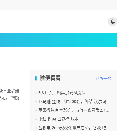
随便看看
换一换
驾驶事业群组
5大巨头，密集加码AI投资
已定，“智能
亚马逊 登顶 世界500强，终结 沃尔玛 连续12年领跑纪录
苹果微软官宣涨价，市值一夜蒸发2.4万亿
小红书 的 世界杯 账本
台积电 2nm规模化量产启动，谷歌 取代苹果成首发客户