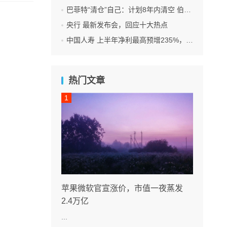
巴菲特“清仓”自己：计划8年内清空 伯克希尔 全部持股
央行 最新发布会，回应十大热点
中国人寿 上半年净利最高预增235%，刷新纪录
热门文章
苹果微软官宣涨价，市值一夜蒸发
2.4万亿
...