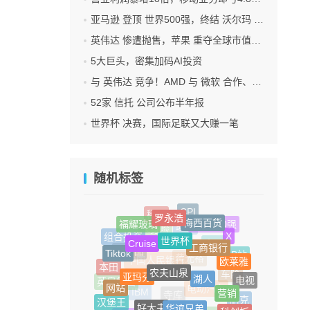
亚马逊 登顶 世界500强，终结 沃尔玛 连续12年领跑纪录
英伟达 惨遭抛售，苹果 重夺全球市值第一，释放什么信号？
5大巨头，密集加码AI投资
与 英伟达 竞争！AMD 与 微软 合作、将交付机架级系统Helios
52家 信托 公司公布半年报
世界杯 决赛，国际足联又大赚一笔
随机标签
CPI
罗永浩
稀土
梅西百货
福耀玻璃
世界500强
世界杯
助贷
X
Cruise
人身险
工商银行
组合投资
Tiktok
水果
欧莱雅
B站
奢侈品
农夫山泉
亚玛芬
湖人
本田
黄光裕
中国人民银行
电视
车险
网站
营销
英皇集团
华谊兄弟
好大夫
电动汽车
IBM
汉堡王
耐克
寺库
科创板