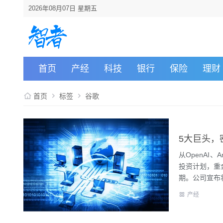
2026年08月07日 星期五
首页
产经
科技
银行
保险
理财
首页
标签
谷歌
5大巨头，
从OpenAI
投资计划，重
期。公司宣布将.
产经