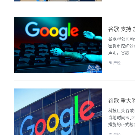
谷歌 支持 
谷歌母公司Al
密货币挖矿公
声明，谷歌...
产经
谷歌 重大
科技巨头谷歌
当地时间9月2
措施的正式裁决
产经