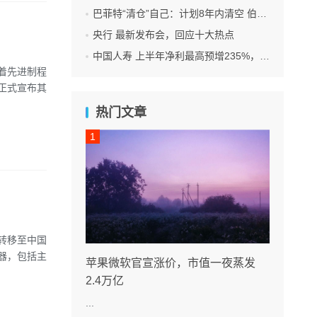
巴菲特“清仓”自己：计划8年内清空 伯克希尔 全部持股
央行 最新发布会，回应十大热点
中国人寿 上半年净利最高预增235%，刷新纪录
着先进制程
正式宣布其
热门文章
转移至中国
务器，包括主
苹果微软官宣涨价，市值一夜蒸发
2.4万亿
...