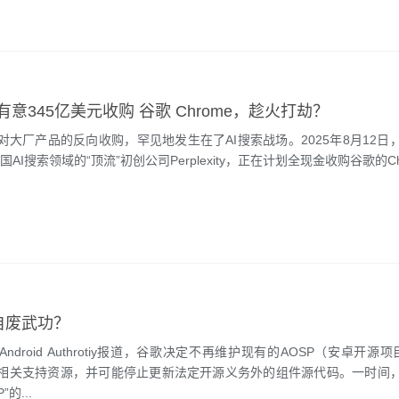
ity 有意345亿美元收购 谷歌 Chrome，趁火打劫？
对大厂产品的反向收购，罕见地发生在了AI搜索战场。2025年8月12日
国AI搜索领域的“顶流”初创公司Perplexity，正在计划全现金收购谷歌的Ch
自废武功？
ndroid Authrotiy报道，谷歌决定不再维护现有的AOSP（安卓开源
相关支持资源，并可能停止更新法定开源义务外的组件源代码。一时间，
的...