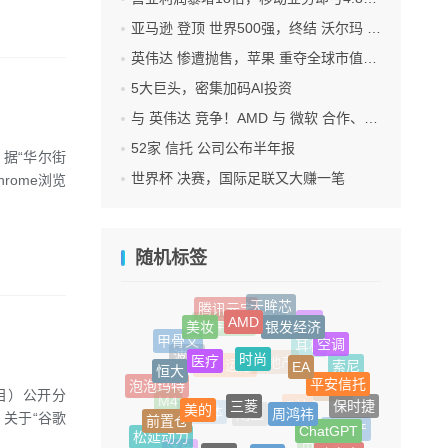
亚马逊 登顶 世界500强，终结 沃尔玛 连续12年领跑纪录
英伟达 惨遭抛售，苹果 重夺全球市值第一，释放什么信号？
5大巨头，密集加码AI投资
与 英伟达 竞争！AMD 与 微软 合作、将交付机架级系统Helios
52家 信托 公司公布半年报
，据“华尔街
世界杯 决赛，国际足联又大赚一笔
rome浏览
随机标签
AMD
银发经济
天眸芯
美妆
腾讯元宝
时尚
医疗
EA
6G
空调
甲骨文
万科
恒大
与辉同行
三菱
平安信托
周鸿祎
美的
索尼
耳机
波音
泡泡玛特
项目）公开分
前置仓
ChatGPT
保时捷
房地产
华人运通
G42
小米
关于“谷歌
Meta
M4
松延动力
脑白金
零售
Neuralink
不动产
B站