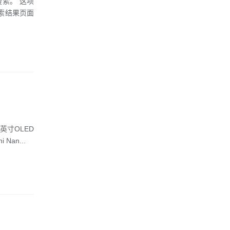
索。”这项
搜索结果页面
英寸OLED
an...