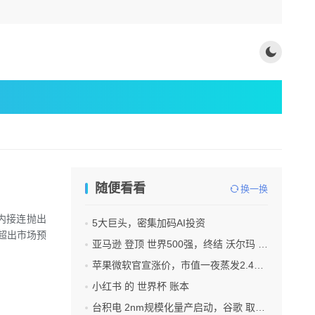
随便看看
换一换
间内接连抛出
5大巨头，密集加码AI投资
超出市场预
亚马逊 登顶 世界500强，终结 沃尔玛 连续12年领跑纪录
苹果微软官宣涨价，市值一夜蒸发2.4万亿
小红书 的 世界杯 账本
台积电 2nm规模化量产启动，谷歌 取代苹果成首发客户