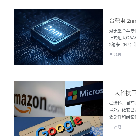
台积电 2
对于整个半导
正式迈入GA
2纳米（N2）
科技
三大科技
据爆料，目前
境外。微软已要
要部件和组装件
产经