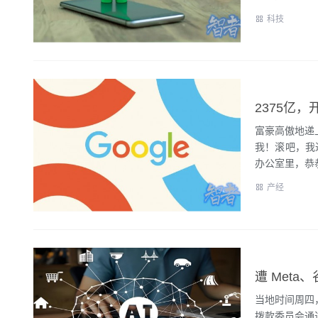
科技
2375亿，
富豪高傲地递
我！滚吧，我
办公室里，恭恭
产经
遭 Met
当地时间周四
拨款委员会通