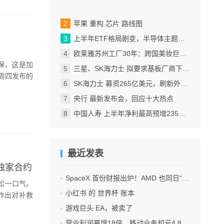
苹果 重构 芯片 路线图
上半年ETF格局剧变，半导体主题包揽“翻倍基”
欧莱雅苏州工厂30年：跨国美妆巨头的中国制造样本
担保，这是加
三星、SK海力士 拟要求基板厂商下半年降价
r周四发布的
SK海力士 募资265亿美元，刷新外国企业赴美IPO纪录
央行 最新发布会，回应十大热点
中国人寿 上半年净利最高预增235%，刷新纪录
最近发表
签独家合约
SpaceX 首份财报出炉！AMD 也同日“交卷”！
松一口气。
小红书 的 世界杯 账本
）作出对补救
游戏巨头 EA，被卖了
营业利润暴增18倍，移动业务却亏4.85亿美元：三星 AI红利的另一面