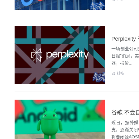
Perplex
一场创业公司
日报”消息，美
器，报价...
科技
谷歌 不会
近日，据外媒A
支，逐渐关闭
将要闭源AOSP”