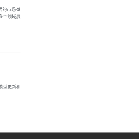
搜索的市场垄
在多个领域展
关的模型更新和
.