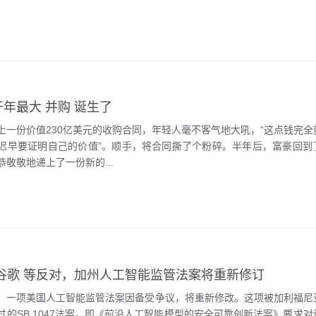
开年最大 并购 诞生了
上一份价值230亿美元的收购合同，年轻人毫不客气地大吼，“这点钱完全
迟早要证明自己的价值”。顺手，将合同撕了个粉碎。半年后，富豪回到
敬敬地递上了一份新的...
a、谷歌 等反对，加州人工智能监管法案将重新修订
，一项美国人工智能监管法案因备受争议，将重新修改。这项被加利福尼
过的SB 1047法案，即《前沿人工智能模型的安全可靠创新法案》要求