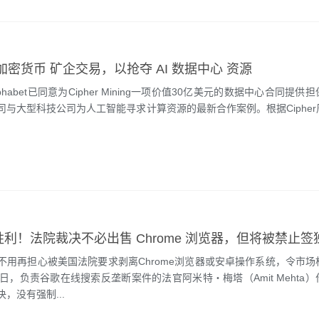
加密货币 矿企交易，以抢夺 AI 数据中心 资源
phabet已同意为Cipher Mining一项价值30亿美元的数据中心合同提供
司与大型科技公司为人工智能寻求计算资源的最新合作案例。根据Ciphe
胜利！法院裁决不必出售 Chrome 浏览器，但将被禁止
不用再担心被美国法院要求剥离Chrome浏览器或安卓操作系统，令市场
日，负责谷歌在线搜索反垄断案件的法官阿米特・梅塔（Amit Mehta
，没有强制...