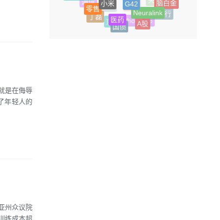
智能体
医药
闲鱼
通信
央行
丁磊
中国银行
A股
国债
惠普
房贷
京东
iPhone 16
就是在侮辱
了年轻人的
亚州众议院
对训练成本超