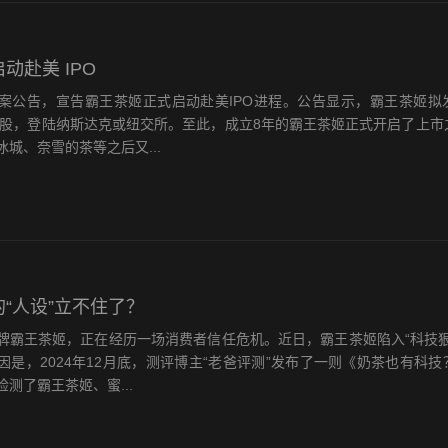
动赴美 IPO
案公告，宣告霸王茶姬正式启动赴美IPO进程。公告显示，霸王茶姬拟
普通股，登陆纳斯达克或纽交所。至此，成立8年的霸王茶姬正式开启了上市
城、奈雪的茶等之后又...
的“人设”立不住了？
牌霸王茶姬，正在经历一场消费者信任危机。近日，霸王茶姬陷入“科技狠
因是，2024年12月底，测评博主“老爸评测”发布了一则《奶茶也有科
测了霸王茶姬、蜜...