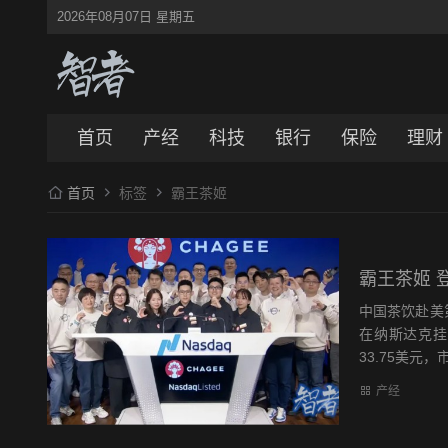
2026年08月07日 星期五
首页
产经
科技
银行
保险
理财
首页
标签
霸王茶姬
霸王茶姬 
中国茶饮赴美
在纳斯达克挂
33.75美元，
产经