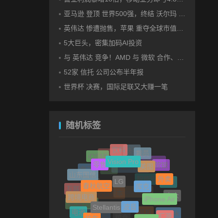
亚马逊 登顶 世界500强，终结 沃尔玛 连续12年领跑纪录
英伟达 惨遭抛售，苹果 重夺全球市值第一，释放什么信号？
5大巨头，密集加码AI投资
与 英伟达 竞争！AMD 与 微软 合作、将交付机架级系统Helios
52家 信托 公司公布半年报
世界杯 决赛，国际足联又大赚一笔
随机标签
饮料
裁员
快手
Vision Pro
iOS18
Adobe
零售
美图
软银
伯克希尔
山东国信
LG
奈飞
陆金所控股
外卖
创投
库克
春秋航空
安保
智能驾驶
互联网
车企
iPhone Air
跨境电商
大众
波音
Stellantis
iPhone SE4
德弘资本
餐饮
SK海力士
电池
Canoo
仿生
汇源
Tik Tok