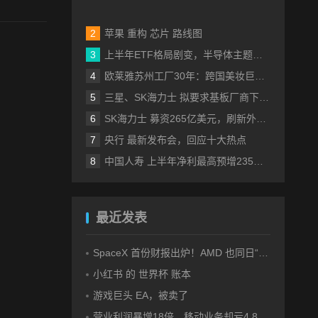
苹果 重构 芯片 路线图
上半年ETF格局剧变，半导体主题包揽“翻倍基”
欧莱雅苏州工厂30年：跨国美妆巨头的中国制造样本
三星、SK海力士 拟要求基板厂商下半年降价
SK海力士 募资265亿美元，刷新外国企业赴美IPO纪录
央行 最新发布会，回应十大热点
中国人寿 上半年净利最高预增235%，刷新纪录
最近发表
SpaceX 首份财报出炉！AMD 也同日“交卷”！
小红书 的 世界杯 账本
游戏巨头 EA，被卖了
营业利润暴增18倍，移动业务却亏4.85亿美元：三星 AI红利的另一面