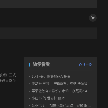
随便看看
换一换
茶姬）正式
5大巨头，密集加码AI投资
开盘大涨至
亚马逊 登顶 世界500强，终结 沃尔玛 连续12年领跑纪录
苹果微软官宣涨价，市值一夜蒸发2.4万亿
小红书 的 世界杯 账本
台积电 2nm规模化量产启动，谷歌 取代苹果成首发客户