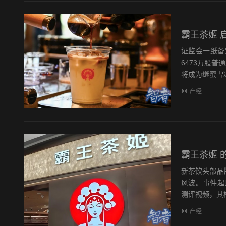
霸王茶姬 启
证监会一纸备
6473万股
将成为继蜜雪冰
产经
霸王茶姬 
新茶饮头部品
风波。事件起
测评视频，其检
产经