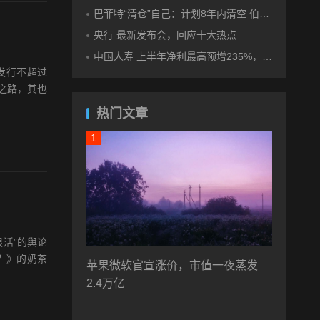
巴菲特“清仓”自己：计划8年内清空 伯克希尔 全部持股
央行 最新发布会，回应十大热点
中国人寿 上半年净利最高预增235%，刷新纪录
发行不超过
之路，其也
热门文章
活”的舆论
技？》的奶茶
苹果微软官宣涨价，市值一夜蒸发
2.4万亿
...