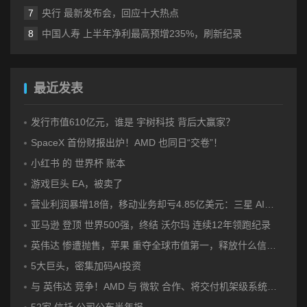
央行 最新发布会，回应十大热点
中国人寿 上半年净利最高预增235%，刷新纪录
最近发表
发行市值610亿元，谁是 宇树科技 背后大赢家？
SpaceX 首份财报出炉！AMD 也同日“交卷”！
小红书 的 世界杯 账本
游戏巨头 EA，被卖了
营业利润暴增18倍，移动业务却亏4.85亿美元：三星 AI红利的另一面
亚马逊 登顶 世界500强，终结 沃尔玛 连续12年领跑纪录
英伟达 惨遭抛售，苹果 重夺全球市值第一，释放什么信号？
5大巨头，密集加码AI投资
与 英伟达 竞争！AMD 与 微软 合作、将交付机架级系统Helios
52家 信托 公司公布半年报