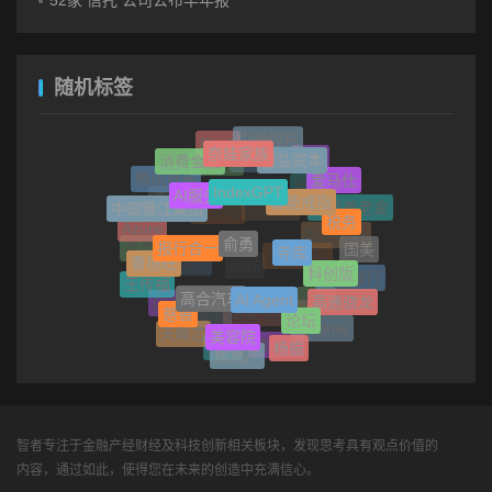
随机标签
中融信托
Phi-3
奈娃家族
德弘资本
消费金融
Intel
中公教育
沃尔玛
爱马仕
腾讯音乐
IndexGPT
AI服务
超市
智能戒指
中国雅江集团
王健林
房屋养老金
Claude
税务
重疾险
Azure
俞勇
报行合一
新思科技
寺库
国美
百度百科
曹德旺
蚂蚁数科
科创版
稀土
网红
浦发银行
王传福
高合汽车
AI Agent
高通骁龙
同程
闪迪
慈善
论坛
高瓴
陆金所控股
Manner
美容院
天眸芯
杨振
雅戈尔
维达
房地产
智者专注于金融产经财经及科技创新相关板块，发现思考具有观点价值的
内容，通过如此，使得您在未来的创造中充满信心。