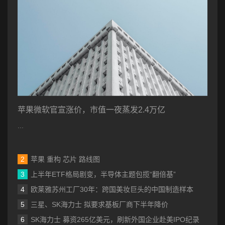
苹果微软官宣涨价，市值一夜蒸发2.4万亿
...
苹果 重构 芯片 路线图
上半年ETF格局剧变，半导体主题包揽“翻倍基”
欧莱雅苏州工厂30年：跨国美妆巨头的中国制造样本
三星、SK海力士 拟要求基板厂商下半年降价
SK海力士 募资265亿美元，刷新外国企业赴美IPO纪录