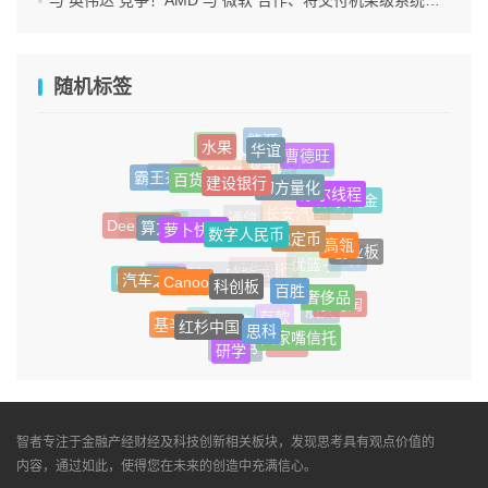
随机标签
能源
水果
华谊
RWA
曹德旺
GPT-5
百货
邹市明
建设银行
霸王茶姬
概念股
直播带货
幻方量化
摩尔线程
数字黄金
王野
长安汽车
萝卜快跑
算力
数字人民币
Deepseek
通信
智能汽车
湖人
稳定币
高瓴
创业板
少林
优篮子
Canoo
汽车之家
科创板
恒生银行
Burberry
伯克希尔・哈撒韦
超市
百胜
奢侈品
京淘淘
航天
红杉中国
存款
基辛格
思科
安德玛
山东国信
陆家嘴信托
Uber
研学
小红书
智者专注于金融产经财经及科技创新相关板块，发现思考具有观点价值的
内容，通过如此，使得您在未来的创造中充满信心。