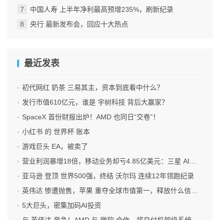
中国人寿 上半年净利最高预增235%，刷新纪录
央行 最新发布会，回应十大热点
最近发表
初代网红 奶茶 三易其主，资本到底看中什么？
发行市值610亿元，谁是 宇树科技 背后大赢家？
SpaceX 首份财报出炉！AMD 也同日“交卷”！
小红书 的 世界杯 账本
游戏巨头 EA，被卖了
营业利润暴增18倍，移动业务却亏4.85亿美元：三星 AI红利的另一面
亚马逊 登顶 世界500强，终结 沃尔玛 连续12年领跑纪录
英伟达 惨遭抛售，苹果 重夺全球市值第一，释放什么信号？
5大巨头，密集加码AI投资
与 英伟达 竞争！AMD 与 微软 合作、将交付机架级系统Helios