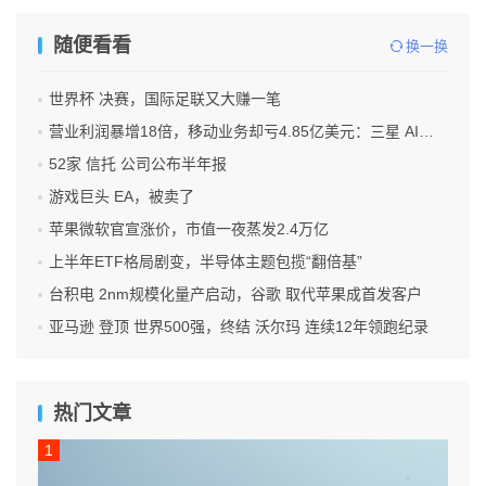
随便看看
换一换
世界杯 决赛，国际足联又大赚一笔
营业利润暴增18倍，移动业务却亏4.85亿美元：三星 AI红利的另一面
52家 信托 公司公布半年报
游戏巨头 EA，被卖了
苹果微软官宣涨价，市值一夜蒸发2.4万亿
上半年ETF格局剧变，半导体主题包揽“翻倍基”
台积电 2nm规模化量产启动，谷歌 取代苹果成首发客户
亚马逊 登顶 世界500强，终结 沃尔玛 连续12年领跑纪录
热门文章