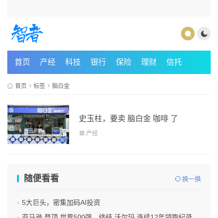
首页
产经
科技
银行
保险
理财
信托
首页
标签
脑白金
史玉柱，要卖 脑白金 咖啡 了
产经
随便看看
换一换
5大巨头，密集加码AI投资
亚马逊 登顶 世界500强，终结 沃尔玛 连续12年领跑纪录