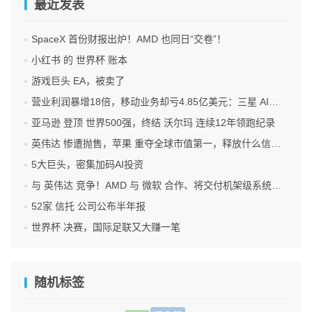
最近发表
SpaceX 首份财报出炉！AMD 也同日“交卷”！
小红书 的 世界杯 账本
游戏巨头 EA，被卖了
营业利润暴增18倍，移动业务却亏4.85亿美元：三星 AI红利的另一面
亚马逊 登顶 世界500强，终结 沃尔玛 连续12年领跑纪录
英伟达 惨遭抛售，苹果 重夺全球市值第一，释放什么信号？
5大巨头，密集加码AI投资
与 英伟达 竞争！AMD 与 微软 合作、将交付机架级系统Helios
52家 信托 公司公布半年报
世界杯 决赛，国际足联又大赚一笔
随机标签