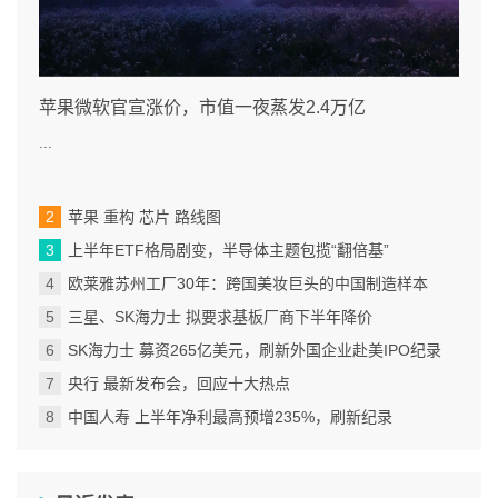
苹果微软官宣涨价，市值一夜蒸发2.4万亿
...
苹果 重构 芯片 路线图
上半年ETF格局剧变，半导体主题包揽“翻倍基”
欧莱雅苏州工厂30年：跨国美妆巨头的中国制造样本
三星、SK海力士 拟要求基板厂商下半年降价
SK海力士 募资265亿美元，刷新外国企业赴美IPO纪录
央行 最新发布会，回应十大热点
中国人寿 上半年净利最高预增235%，刷新纪录