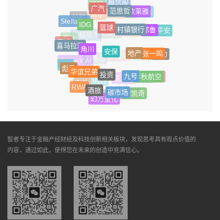
概念股
潮玩
广汽
范思哲
欧莱雅
AI Agent
英皇集团
海尔
长和
Stellantis
IDG
篮球
村镇银行
耶鲁
中国平安
安卓
NBA
史玉柱
虚拟货币
茶叶
音响
喜马拉雅
角川
安保
地产
张一鸣
算力
融资
国美
娃哈哈
去哪儿
SpaceX AI
vivo
彪马
华谊兄弟
投资
九号
春秋航空
敦煌网
播客
周六福
问界
存款
RWA
酒旅
碳市场
斯凯奇
前置仓
宇树
幻方量化
智者专注于金融产经财经及科技创新相关板块，发现思考具有观点价值的
内容，通过如此，使得您在未来的创造中充满信心。