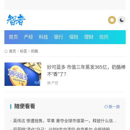
首页
产经
科技
银行
保险
理财
信托
首页
标签
奶酪
妙可蓝多 市值三年蒸发365亿，奶酪棒
不“香”了？
产经
随便看看
换一换
英伟达 惨遭抛售，苹果 重夺全球市值第一，释放什么信号？
巴菲特“清仓”自己：计划8年内清空 伯克希尔 全部持股