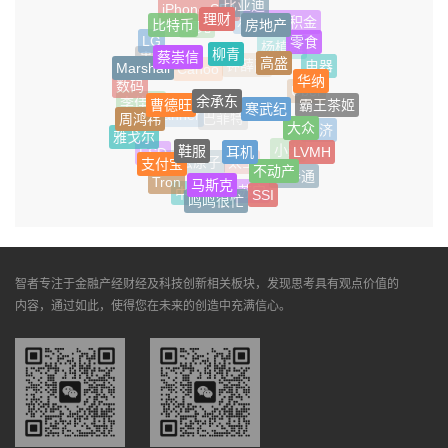
比亚迪
iPhone SE4
理财
房地产
住房公积金
比特币
X
库克
零食
LG
柳青
杨植麟
蔡崇信
高盛
贵人鸟
Marshall
电器
钟薛高
Canoo
华纳
数码
Uber
余承东
曹德旺
寒武纪
霸王茶姬
李佳琦
奇瑞
周鸿祎
Manner
巴菲特
大众
经济
雅戈尔
鞋服
耳机
LVMH
小米
FSD
支付宝
太空
魔法原子
不动产
债券通
Tron
马斯克
苏宁
SSI
中信信托
鸣鸣很忙
智者专注于金融产经财经及科技创新相关板块，发现思考具有观点价值的
内容，通过如此，使得您在未来的创造中充满信心。