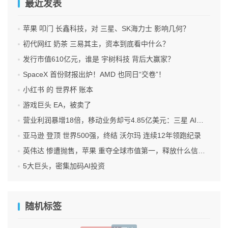
最近发表
苹果 叩门 长鑫科技，对 三星、SK海力士 影响几何？
初代网红 奶茶 三易其主，资本到底看中什么？
发行市值610亿元，谁是 宇树科技 背后大赢家？
SpaceX 首份财报出炉！AMD 也同日“交卷”！
小红书 的 世界杯 账本
游戏巨头 EA，被卖了
营业利润暴增18倍，移动业务却亏4.85亿美元：三星 AI红利的另一面
亚马逊 登顶 世界500强，终结 沃尔玛 连续12年领跑纪录
英伟达 惨遭抛售，苹果 重夺全球市值第一，释放什么信号？
5大巨头，密集加码AI投资
随机标签