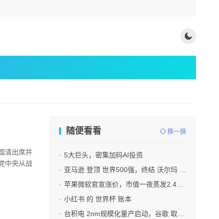
随便看看
换一换
国清出席并
5大巨头，密集加码AI投资
党中央从战
亚马逊 登顶 世界500强，终结 沃尔玛 连续12年领跑纪录
苹果微软官宣涨价，市值一夜蒸发2.4万亿
小红书 的 世界杯 账本
台积电 2nm规模化量产启动，谷歌 取代苹果成首发客户