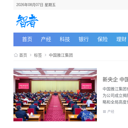
2026年08月07日 星期五
首页
产经
科技
银行
保险
理财
首页
标签
中国雅江集团
新央企 中
中国雅江集团
为公司成立揭
略和全局高度作
产经