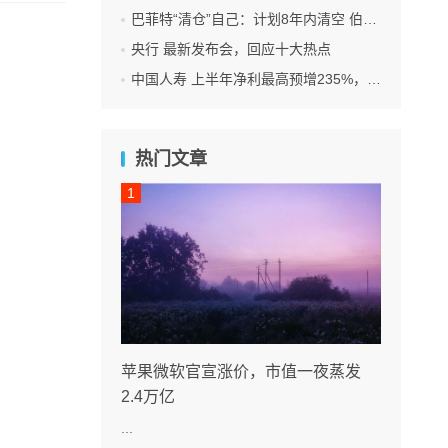
巴菲特“清仓”自己：计划8年内清空 伯克希尔 全部持股
央行 最新发布会，回应十大热点
中国人寿 上半年净利最高预增235%，刷新纪录
热门文章
苹果微软官宣涨价，市值一夜蒸发
2.4万亿
...