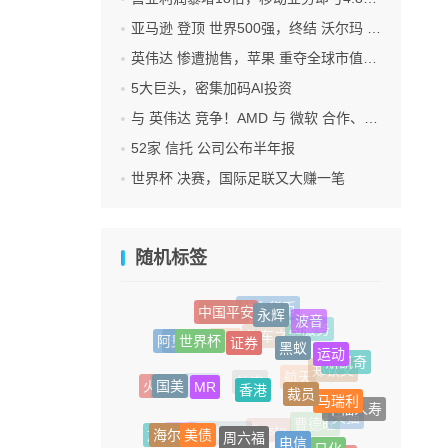
亚马逊 登顶 世界500强，终结 沃尔玛 连续12年领跑纪录
英伟达 惨遭抛售，苹果 重夺全球市值第一，释放什么信号？
5大巨头，密集加码AI投资
与 英伟达 竞争！AMD 与 微软 合作、将交付机架级系统Helios
52家 信托 公司公布半年报
世界杯 决赛，国际足联又大赚一笔
随机标签
永辉
中国平安
数字货币
俞敏洪
波音
证券
世界杯
黑蚁
AI服务
阿贝尔
运动
洗衣液
汽车之家
IPO
斯凯奇
香港
MR
国美
裁员
郑钦文
火星
马瑞利
安保
航天
奇瑞
航空
幸福人寿
周六福
美债
电信
天猫
海尔
旅游
日化
曹德旺
IDG