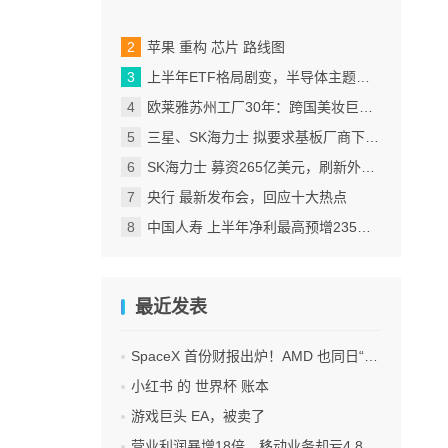
苹果 重构 芯片 路线图
上半年ETF格局剧变，半导体主题包揽“翻倍基”
欧莱雅苏州工厂30年：跨国美妆巨头的中国制造样本
三星、SK海力士 拟要求基板厂商下半年降价
SK海力士 募资265亿美元，刷新外国企业赴美IPO纪录
央行 最新发布会，回应十大热点
中国人寿 上半年净利最高预增235%，刷新纪录
最近发表
SpaceX 首份财报出炉！AMD 也同日“交卷”！
小红书 的 世界杯 账本
游戏巨头 EA，被卖了
营业利润暴增18倍，移动业务却亏4.85亿美元：三星 AI红利的另一面