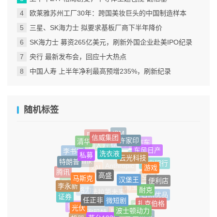
欧莱雅苏州工厂30年：跨国美妆巨头的中国制造样本
三星、SK海力士 拟要求基板厂商下半年降价
SK海力士 募资265亿美元，刷新外国企业赴美IPO纪录
央行 最新发布会，回应十大热点
中国人寿 上半年净利最高预增235%，刷新纪录
随机标签
信威集团
IBM
许家印
周受资
清华
洗衣液
私募
云光科技
哪吒汽车
东风日产
京淘淘
李书福
中国人寿
特朗普
游戏
高盛
汉堡王
马斯克
FSD
平安银行
Neuralink
腾讯
李永新
便利店
耐克
Anthropic
xAI
空调
微短剧
任正非
现代
证券
名创优品
扎克伯格
光伏
淘宝
波士顿动力
格力
法拉第未来
茅台1935
铁路
芯片
机器人
余承东