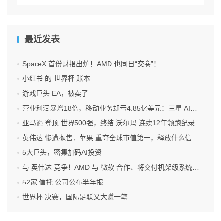
最近发表
SpaceX 首份财报出炉！AMD 也同日“交卷”！
小红书 的 世界杯 账本
游戏巨头 EA，被卖了
营业利润暴增18倍，移动业务却亏4.85亿美元：三星 AI红利的另一面
亚马逊 登顶 世界500强，终结 沃尔玛 连续12年领跑纪录
英伟达 惨遭抛售，苹果 重夺全球市值第一，释放什么信号？
5大巨头，密集加码AI投资
与 英伟达 竞争！AMD 与 微软 合作、将交付机架级系统Helios
52家 信托 公司公布半年报
世界杯 决赛，国际足联又大赚一笔