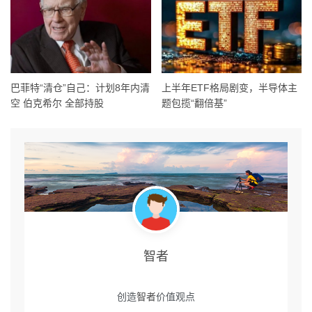
巴菲特“清仓”自己：计划8年内清
上半年ETF格局剧变，半导体主
空 伯克希尔 全部持股
题包揽“翻倍基”
智者
创造
智者
价值观点