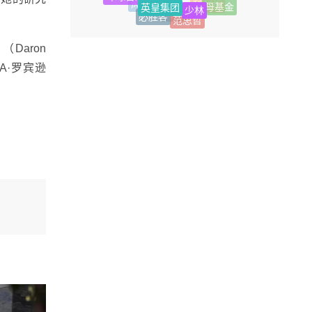
广汽
通用汽车
母基金
风投
科创板
必胜客
范思哲
傅盛
Daron
A·罗宾逊