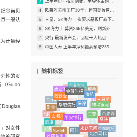
上半年ETF格局剧变，半导体主题包揽“翻倍基”
欧莱雅苏州工厂30年：跨国美妆巨头的中国制造样本
为纪念诺贝
并且一般认
三星、SK海力士 拟要求基板厂商下半年降价
SK海力士 募资265亿美元，刷新外国企业赴美IPO纪录
央行 最新发布会，回应十大热点
域为计量经
中国人寿 上半年净利最高预增235%，刷新纪录
随机标签
研究性的贡
Guido
东莞控股
金融时报
耶鲁
库迪咖啡
海航
陆家嘴信托
餐饮业
R100
保镖
华融信托
三只羊
助贷
维珍银河
Circle
组合投资
ABS
鞋业
uglas
三亚
默多克
平安银行
去哪儿
冰箱
玻璃
百果园
高铁
相机
电信
酒旅
永劫无间
网红
优衣库
扫街榜
Switch
丰田
火腿
西部信托
们了对女性
北京现代
立讯科技
国家大基金
环球音乐
英皇集团
。她的研究
少林