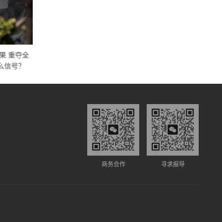
果 重夺全
5大巨头，密集加码AI投资
么信号？
商务合作
寻求报导