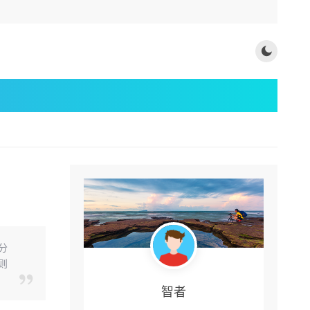
分
则
智者