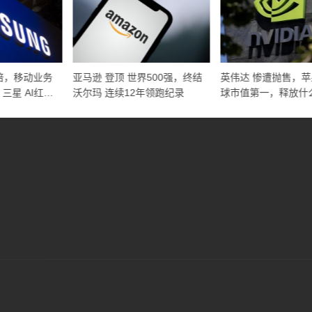
倍，移动业务
亚马逊 登顶 世界500强，终结
英伟达 惨遭抛售，苹
：三星 AI红利
沃尔玛 连续12年领跑纪录
球市值第一，释放什