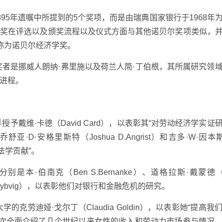
95年遗嘱中所提到的5个奖项，而是由瑞典国家银行于1968年
学奖在评选以及颁奖流程以及仪式方面与其他诺贝尔奖项类似，
称为诺贝尔经济学奖。
奖者是挪威人朗纳·弗里施以及荷兰人简·丁伯根，其所属研究领
进程。
授予戴维·卡德（David Card），以表彰其“对劳动经济学实证
·安格里斯特（Joshua D.Angrist）和吉多·W·因本斯（
法学贡献”。
本·伯南克（Ben S.Bernanke）、道格拉斯·戴蒙德（Do
 H.Dybvig），以表彰他们对银行和金融危机的研究。
的克劳迪娅·戈尔丁（Claudia Goldin），以表彰她“提高我
首次全面介绍了几个世纪以来女性的收入和劳动力市场参与情况