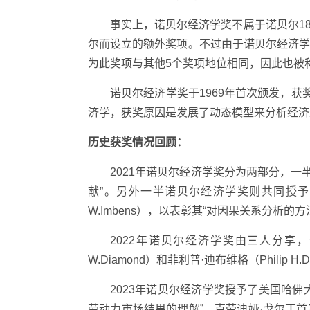
事实上，诺贝尔经济学奖不属于诺贝尔18
尔而设立的额外奖项。不过由于诺贝尔经济
为此奖项与其他5个奖项地位相同，因此也被
诺贝尔经济学奖于1969年首次颁发，获
济学，获奖原因是发展了动态模型来分析经济
历史获奖情况回顾：
2021年诺贝尔经济学奖分为两部分，一半
献”。另外一半诺贝尔经济学奖则共同授予乔舒亚·D
W.Imbens），以表彰其“对因果关系分析的方
2022年诺贝尔经济学奖由三人分享，分别是
W.Diamond）和菲利普·迪布维格（Philip
2023年诺贝尔经济学奖授予了美国哈佛大学
劳动力市场结果的理解”。克劳迪娅·戈尔丁