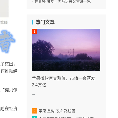
世界杯 决赛，国际足联又大赚一笔
热门文章
脱了贫困，
如何推动经
苹果微软官宣涨价，市值一夜蒸发
2.4万亿
。”诺贝尔
...
奖励在经济
苹果 重构 芯片 路线图