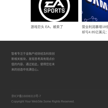
界杯 账本
游戏巨头 EA，被卖了
营业利润暴增18
却亏4.85亿美元
的另一面
智者专注于金融产经财经及科技创
新相关板块，发现思考具有观点价
值的内容，通过如此，使得您在未
来的创造中充满信心。
京ICP备16008313号-7
Copyright Your WebSite.Some Rights Reserved.