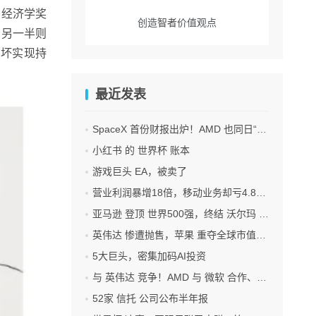
尔经济学奖
创造
智者
价值观点
，另一半则
性破坏实现持
最近发表
SpaceX 首份财报出炉！AMD 也同日“交卷”！
小红书 的 世界杯 账本
游戏巨头 EA，被卖了
营业利润暴增18倍，移动业务却亏4.85亿美元：三星 AI红利的另一面
亚马逊 登顶 世界500强，终结 沃尔玛 连续12年领跑纪录
英伟达 惨遭抛售，苹果 重夺全球市值第一，释放什么信号？
5大巨头，密集加码AI投资
与 英伟达 竞争！AMD 与 微软 合作、将交付机架级系统Helios
52家 信托 公司公布半年报