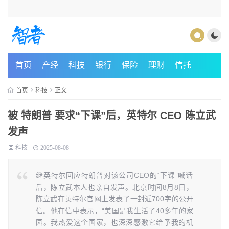
首页
产经
科技
银行
保险
理财
信托
首页
科技
正文
被 特朗普 要求“下课”后，英特尔 CEO 陈立武
发声
科技
2025-08-08
继英特尔回应特朗普对该公司CEO的“下课”喊话
后，陈立武本人也亲自发声。北京时间8月8日，
陈立武在英特尔官网上发表了一封近700字的公开
信。他在信中表示，“美国是我生活了40多年的家
园。我热爱这个国家，也深深感激它给予我的机