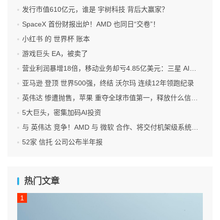
发行市值610亿元，谁是 宇树科技 背后大赢家？
SpaceX 首份财报出炉！AMD 也同日“交卷”！
小红书 的 世界杯 账本
游戏巨头 EA，被卖了
营业利润暴增18倍，移动业务却亏4.85亿美元：三星 AI红利的另一面
亚马逊 登顶 世界500强，终结 沃尔玛 连续12年领跑纪录
英伟达 惨遭抛售，苹果 重夺全球市值第一，释放什么信号？
5大巨头，密集加码AI投资
与 英伟达 竞争！AMD 与 微软 合作、将交付机架级系统Helios
52家 信托 公司公布半年报
热门文章