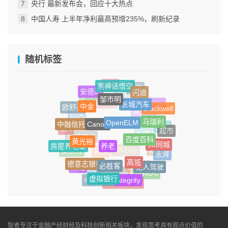
央行 最新发布会，回应十大热点
中国人寿 上半年净利最高预增235%，刷新纪录
随机标签
黑神话悟空
建行
闪迪
安德玛
丰田
邹市明
长城汽车
证券
中金
同程
Blackwell
欧舒丹
Rubin
OpenELM
中航信托
Canoo
马瑞利
中融信托
普拉达
EDA
百度百科
超市
CPI
空调
黄光裕
养老
维珍银河
瑞幸
58同城
房屋养老金
耐克
跨境电商
高瓴
重疾险
永辉
彪马
必胜客
德意志银行
TP-Link
并购
无人驾驶
博通
孙宇晨
去哪儿
虚拟银行
WWDC
Ategrity
RoboTaxi
中芯国际
iPhone SE4
智者专注于金融产经财经及科技创新相关板块，发现思考具有观点价值的